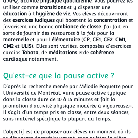
d'APQ
,
activité physique quotidienne
. Vous pourrez les
utiliser comme
transitions
et y dispenser une
éducation
à l'
hygiène de vie
. Vos élèves découvriront
des
exercices ludiques
qui boostent la
concentration
et
favorisent une bonne
ambiance de classe
. J'ai fait en
sorte de fournir des ressources à la fois pour la
maternelle
et pour l'
élémentaire
(
CP
,
CE1
,
CE2
,
CM1
,
CM2
et
ULIS
). Elles sont variées, composées d'exercices
cardios
Tabata
, de
méditations
etde
cohérence
cardiaque
notamment.
Qu’est-ce
que la pause active ?
D’après la recherche menée par Mélodie Paquette pour
l’Université de Montréal, «une pause active typique
dans la classe dure de 10 à 15 minutes et fait la
promotion d’activité physique modérée à vigoureuse.».
Il s’agit d’un temps pris en classe, entre deux séances,
sans matériel spécifique la plupart du temps.
L’objectif est de proposer aux élèves un moment où ils